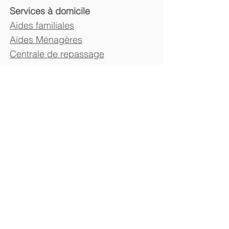
Services à domicile
Aides familiales
Aides Ménagères
Centrale de repassage
Brico-dépannage - Taxi social -
Buanderie
sociale
Institutions
Centre Spartacus HUART
Maison de repos
Court et long séjour
Centre de jour
Cité HUART
Résidence-Services