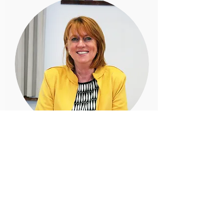
Francine NEYRINCK
Conseillère -
Liste Bourgmestre MR