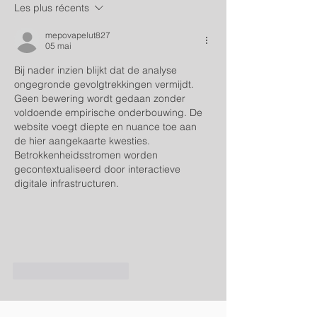
Les plus récents
mepovapelut827
05 mai
Bij nader inzien blijkt dat de analyse 
ongegronde gevolgtrekkingen vermijdt. 
Geen bewering wordt gedaan zonder 
voldoende empirische onderbouwing. De 
website voegt diepte en nuance toe aan 
de hier aangekaarte kwesties. 
Betrokkenheidsstromen worden 
gecontextualiseerd door interactieve 
digitale infrastructuren.
J'aime
Répondre