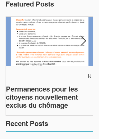
Featured Posts
TIBI - Séance
du 24/06/26 - 
Permanences pour les
citoyens nouvellement
exclus du chômage
Recent Posts